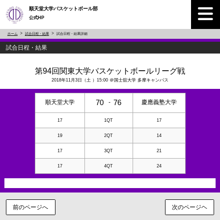
順天堂大学バスケットボール部
公式HP
ホーム
試合日程・結果
試合日程・結果詳細
試合日程・結果
第94回関東大学バスケットボールリーグ戦
2018年11月3日（土 ）15:00 ＠国士舘大学 多摩キャンパス
70
76
順天堂大学
-
慶應義塾大学
17
1QT
17
19
2QT
14
17
3QT
21
17
4QT
24
前のページへ
次のページヘ