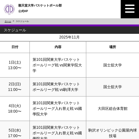
順天堂大学バスケットボール部
公式HP
ホーム
スケジュール
スケジュール
<
>
2025年11月
日付
内容
場所
第101回関東大学バスケット
1日(
土
)
ボールリーグ戦 vs関東学院大
国士舘大学
13:00〜
学
2日(
日
)
第101回関東大学バスケット
国士舘大学
11:00〜
ボールリーグ戦 vs駒澤大学
第101回関東大学バスケット
4日(火)
ボールリーグ入れ替え戦 vs國
大田区総合体育館
18:00〜
學院大学
第101回関東大学バスケット
5日(水)
駒沢オリンピック公園屋内球
ボールリーグ入れ替え戦 vs國
17:00〜
技場
學院大学