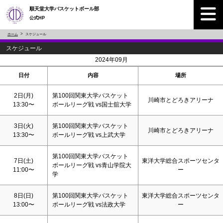
順天堂大学バスケットボール部
公式HP
ホーム
スケジュール
スケジュール
<
>
2024年09月
日付
内容
場所
2日(月)
第100回関東大学バスケット
川崎市とどろきアリーナ
13:30〜
ボールリーグ戦 vs国士舘大学
3日(火)
第100回関東大学バスケット
川崎市とどろきアリーナ
13:30〜
ボールリーグ戦 vs上武大学
第100回関東大学バスケット
7日(
土
)
東洋大学総合スポーツセンタ
ボールリーグ戦 vs青山学院大
11:00〜
ー
学
8日(
日
)
第100回関東大学バスケット
東洋大学総合スポーツセンタ
13:00〜
ボールリーグ戦 vs法政大学
ー